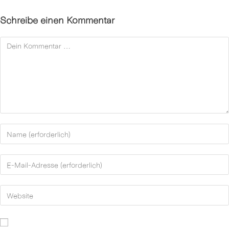
Schreibe einen Kommentar
Kommentar
Gib
deinen
Namen
Gib
oder
deine
Benutzernamen
E-
Gib
zum
Mail-
deine
Kommentieren
Adresse
Website-
ein
zum